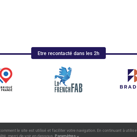
ception sur-mesure
A l’unité ou en sér
au d’étude réactif, prise en
2000 mètre carrés d’usin
depuis une photo ou un CDG
machines industrielles de 
Etre recontacté dans les 2h
Mentions légales
Confidentialité
nt le site est utilisé et faciliter votre navigation. En continuant à utilise
alité, merci de voir en dessous.
Paramètres