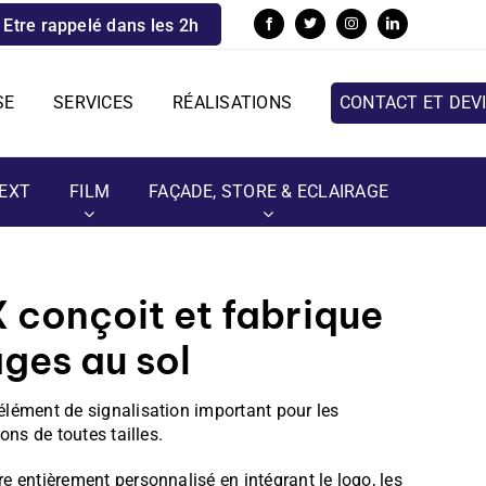
Etre rappelé dans les 2h
SE
SERVICES
RÉALISATIONS
CONTACT ET DEV
EXT
FILM
FAÇADE, STORE & ECLAIRAGE
conçoit et fabrique
ges au sol
élément de signalisation important pour les
ons de toutes tailles.
e entièrement personnalisé en intégrant le logo, les