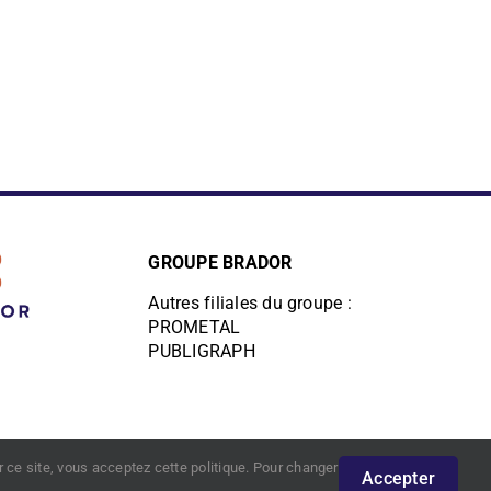
ie
Déploiement national
e, des
30 équipes de pose en local et sur
pointe.
toute la France via Réseau VISIO.
GROUPE BRADOR
Autres filiales du groupe :
PROMETAL
PUBLIGRAPH
r ce site, vous acceptez cette politique. Pour changer
Accepter