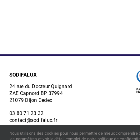
Interlocuteur dédié
Con
1 expert qui connait votre métier et
1 bure
vos problématiques vous est dédié.
charge 
SODIFALUX
24 rue du Docteur Quignard
ZAE Capnord BP 37994
21079 Dijon Cedex
03 80 71 23 32
contact@sodifalux.fr
Nous utilisons des cookies pour nous permettre de mieux comprendre comme
les paramètres et voir le détail complet de notre politique de confidenti