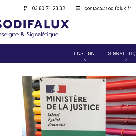
Passer
03 80 71 23 32
contact@sodifalux.fr
au
contenu
ENSEIGNE
SIGNALÉTI