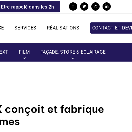
Etre rappelé dans les 2h
SE
SERVICES
RÉALISATIONS
CONTACT ET DEV
EXT
FILM
FAÇADE, STORE & ECLAIRAGE
conçoit et fabrique
mmes