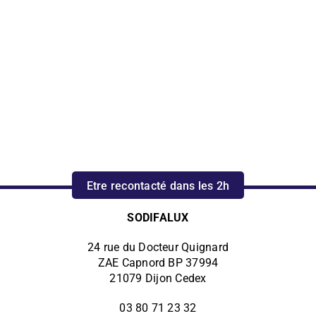
A l’unité ou en
Déploiement
série
national
2000 mètre carrés
30 équipes de pose en
d’usine, des machines
local et sur toute la
industrielles de pointe.
France via Réseau VISIO.
Etre recontacté dans les 2h
SODIFALUX
24 rue du Docteur Quignard
ZAE Capnord BP 37994
21079 Dijon Cedex
03 80 71 23 32