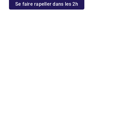
Se faire rapeller dans les 2h
RÉALISATIONS
Exemples de réalisations
clients