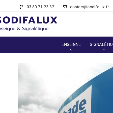
Passer
03 80 71 23 32
contact@sodifalux.fr
au
contenu
ENSEIGNE
SIGNALÉTI