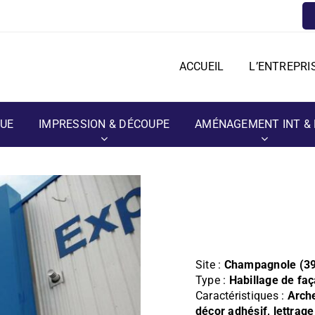
ACCUEIL
L’ENTREPRI
QUE
IMPRESSION & DÉCOUPE
AMÉNAGEMENT INT & 
Site :
Champagnole (39
Type :
Habillage de fa
Caractéristiques :
Arche
décor adhésif, lettrag