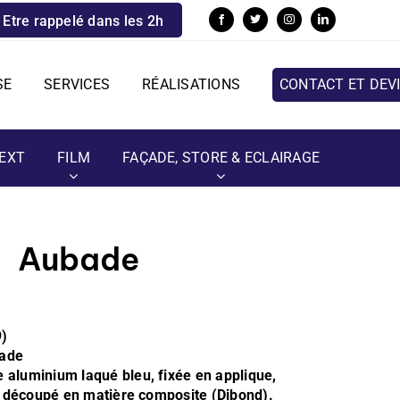
Etre rappelé dans les 2h
SE
SERVICES
RÉALISATIONS
CONTACT ET DEV
EXT
FILM
FAÇADE, STORE & ECLAIRAGE
Aubade
)
çade
 aluminium laqué bleu, fixée en applique,
e découpé en matière composite (Dibond)
.