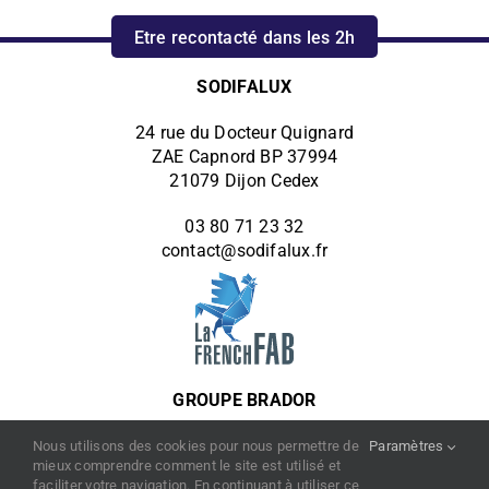
Etre recontacté dans les 2h
SODIFALUX
24 rue du Docteur Quignard
ZAE Capnord BP 37994
21079 Dijon Cedex
03 80 71 23 32
contact@sodifalux.fr
GROUPE BRADOR
Autres filiales du groupe :
Nous utilisons des cookies pour nous permettre de
Paramètres
mieux comprendre comment le site est utilisé et
PROMETAL
faciliter votre navigation. En continuant à utiliser ce