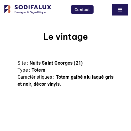
Passer
au
Contact
Toggl
contenu
Naviga
Rechercher:
Le vintage
Entreprise
Réalisations
Site :
Nuits Saint Georges (21)
Services
Type :
Totem
Caractéristiques :
Totem galbé alu laqué gris
Enseigne
et noir, décor vinyls.
Signalétique
Impression & découpe
Aménagement int & ext