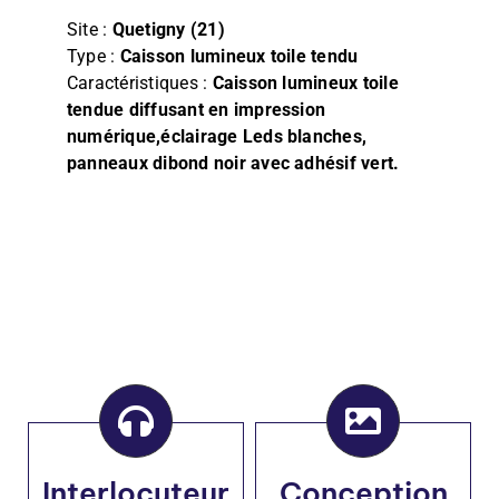
Film
Site :
Quetigny (21)
Type :
Caisson lumineux toile tendu
Façade, Store & Eclairage
Caractéristiques :
Caisson lumineux toile
tendue diffusant en impression
numérique,éclairage Leds blanches,
panneaux dibond noir avec adhésif vert.
Interlocuteur
Conception