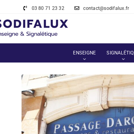
Passer
03 80 71 23 32
contact@sodifalux.fr
au
contenu
ENSEIGNE
SIGNALÉTI