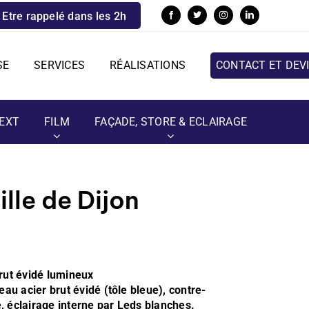
Etre rappelé dans les 2h
SE
SERVICES
RÉALISATIONS
CONTACT ET DEV
EXT
FILM
FAÇADE, STORE & ECLAIRAGE
ille de Dijon
rut évidé lumineux
au acier brut évidé (tôle bleue), contre-
 éclairage interne par Leds blanches.